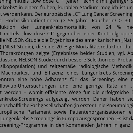
ning mittels „low dose CT“ (einer Technik mit geringer S
krebs“ in einem frühen, kurablen Stadium möglich ist u
kt werden kann. Der europäische „CT Lung Cancer Screening 
ei HochrisikopatientInnen (> 55 Jahre, RaucherIn/ > 30
Reduktion der Lungenkrebsmortalität von 24 % nac
t mittels „low dose CT“ gegenüber einer Kontrollgruppe
 die NELSON-Studie die Ergebnisse des amerikanischen „Nat
2) (NLST-Studie), die eine 20 %ige Mortalitätsreduktion du
horaxröntgen zeigte (Ergebnisse beider Studien, vgl. Ab
 dass die NELSON-Studie durch bessere Selektion der Proba
Risikopopulation) und zeitgemäße radiologische Methodik
Machbarkeit und Effizienz eines Lungenkrebs-Screening
onnten eine hohe Adhärenz für das Screening, eine n
llow-up-Untersuchungen und eine geringe Rate an „fa
lt werden – womit effiziente Wege für die erfolgreiche 
enkrebs-Screenings aufgezeigt wurden. Daher haben si
nschaftliche Fachgesellschaften (in erster Linie Pneumolog
ropäische Parlament sowie Patientenorganisationen ein
 Lungenkrebs-Screenings in Europa ausgesprochen. Es ist d
Screening-Programme in den kommenden Jahren in ganz