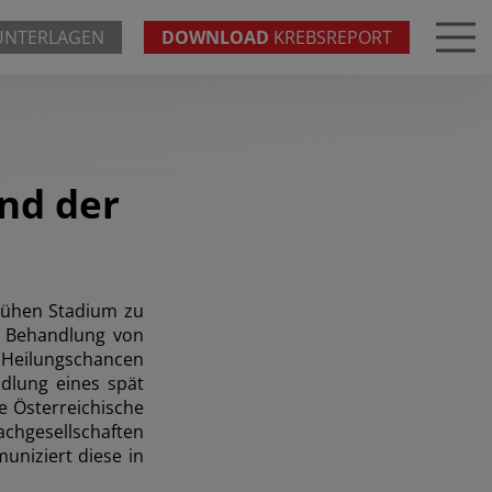
UNTERLAGEN
DOWNLOAD
KREBSREPORT
nd der
rühen Stadium zu
e Behandlung von
 Heilungschancen
ndlung eines spät
e Österreichische
chgesellschaften
niziert diese in