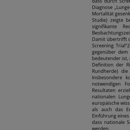
dass durch Scree
Diagnose „Lungen
Mortalität gesen
Studie) zeigte b
signifikante 
Beobachtungszei
Damit übertrifft
Screening Trial“
gegenüber dem T
bedeutender ist,
Definition der 
Rundherde) die 
Insbesondere k
notwendigen Fo
Resultaten erzie
nationalen Lung
europäische wisse
als auch das Eu
Einführung eines
dass nationale 
werden.