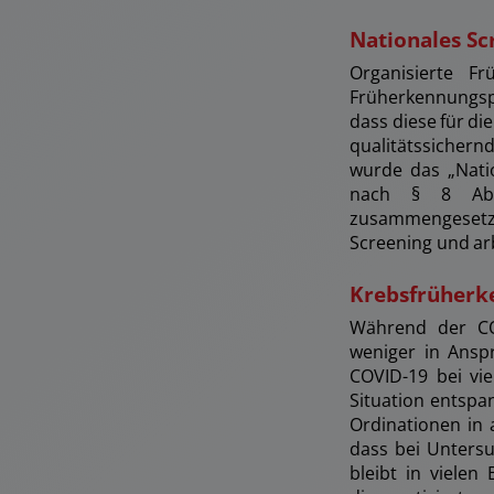
Nationales S
Organisierte F
Früherkennungspr
dass diese für d
qualitätssicher
wurde das „Nati
nach § 8 Abs.
zusammengesetz
Screening und ar
Krebsfrüherk
Während der CO
weniger in Ansp
COVID-19 bei vi
Situation entspa
Ordinationen in
dass bei Unters
bleibt in vielen