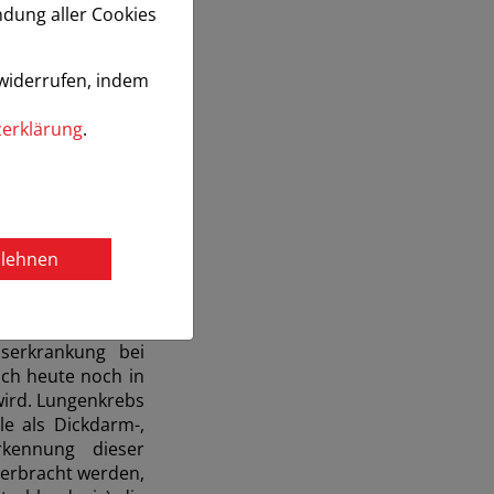
ndung aller Cookies
 widerrufen, indem
erklärung
.
blehnen
 einem bösartigen
serkrankung bei
ch heute noch in
wird. Lungenkrebs
le als Dickdarm-,
kennung dieser
 erbracht werden,