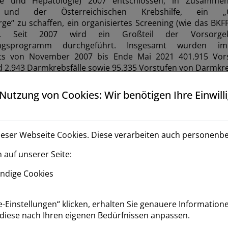
gie und Hepatologie) 2007 entschlossen, in Zusamme
und der Österreichischen Krebshilfe, ein „Quali
e“ zu schaffen, ein organisiertes Screening (wie das BKF
ert. Seit 2007 wird ein Großteil der Vorsorge
erungsprogramm durchgeführt. Insgesamt wurden
ikats von ­November 2007 bis Ende Mai 2021 401.915 Vor
 2.943 Darmkrebsfälle sowie 95.335 Vorstufen von Darmkr
e Vorstufen) entdeckt. 2019 wurden 43.644 Vorsorgekolos
rtifikats Darmkrebsvorsorge“ durchgeführt (= 66 % der qua
Nutzung von Cookies: Wir benötigen Ihre Einwill
20 kam es aufgrund der COVID-19-Pandemie zu einer dras
skopien um 14,82 %. Ein detaillierter Vergleich der Jahre 
ranschaulicht.
ieser Webseite Cookies. Diese verarbeiten auch personenb
Darmkrebsscreening
auf unserer Seite:
ndige Cookies
e-Einstellungen“ klicken, erhalten Sie genauere Informatio
diese nach Ihren eigenen Bedürfnissen anpassen.