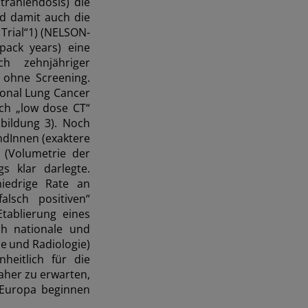
trahlendosis) die
nd damit auch die
Trial“1) (NELSON-
 pack years) eine
h zehnjähriger
 ohne Screening.
ional Lung Cancer
rch „low dose CT“
bildung 3). Noch
ndInnen (exaktere
 (Volumetrie der
s klar darlegte.
iedrige Rate an
lsch positiven“
Etablierung eines
ch nationale und
ie und Radiologie)
heitlich für die
aher zu erwarten,
 Europa beginnen