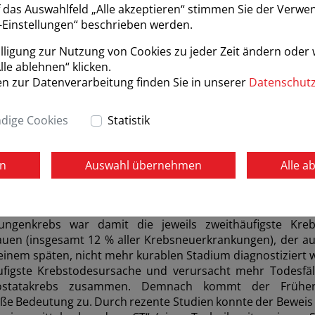
f das Auswahlfeld „Alle akzeptieren“ stimmen Sie der Verwe
e-Einstellungen“ beschrieben werden.
illigung zur Nutzung von Cookies zu jeder Zeit ändern oder
lle ablehnen“ klicken.
n zur Datenverarbeitung finden Sie in unserer
Datenschutz
dige Cookies
Statistik
en
Auswahl übernehmen
Alle a
lt. Statistik Austria 2.925 Männer und 2.060 Frauen an
ungenkrebs war damit die jeweils zweithäufigste Kreb
uen (insgesamt 12 % aller Krebsneuerkrankungen), der au
 einem späten, nicht mehr kurablen Stadium diagnostiziert 
ufigste Krebstodesursache und verursacht mehr Todesfäl
ostatakrebs zusammen. Demnach kommt der Früher
ße Bedeutung zu. Durch rezente Studien konnte der Beweis