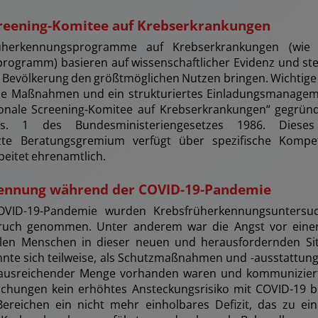
creening-Komitee auf Krebserkrankungen
rüherkennungsprogramme auf Krebserkrankungen (wie 
ogramm) basieren auf wissenschaftlicher Evidenz und stel
ie Bevölkerung den größtmöglichen Nutzen bringen. Wichtige 
nde Maßnahmen und ein strukturiertes Einladungsmanagem
onale Screening-Komitee auf Krebserkrankungen“ gegrün
 1 des Bundesministeriengesetzes 1986. Dieses mu
te Beratungsgremium verfügt über spezifische Kompe
beitet ehrenamtlich.
ennung während der COVID-19-Pandemie
VID-19-Pandemie wurden Krebsfrüherkennungsuntersuc
ruch genommen. Unter anderem war die Angst vor eine
elen Menschen in dieser neuen und herausfordernden Sit
nnte sich teilweise, als Schutzmaßnahmen und -ausstattung 
 ausreichender Menge vorhanden waren und kommunizier
uchungen kein erhöhtes Ansteckungsrisiko mit COVID-19 b
 Bereichen ein nicht mehr einholbares Defizit, das zu 