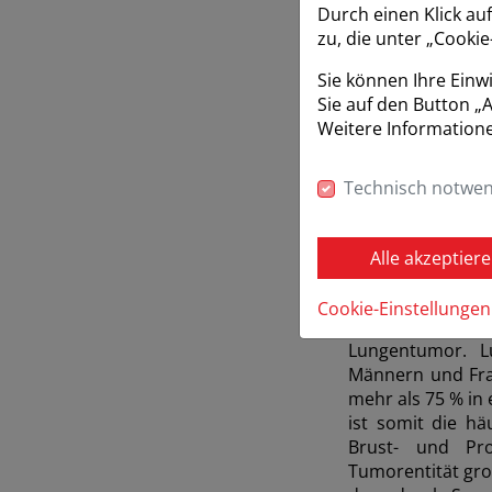
Durch einen Klick au
zu, die unter „Cooki
Sie können Ihre Einw
Sie auf den Button „A
Weitere Informatione
Technisch notwen
Alle akzeptier
Lungenkrebs
Cookie-Einstellungen
2018 erkrankten 
Lungentumor. L
Männern und Fra
mehr als 75 % in
ist somit die hä
Brust- und Pr
Tumorentität gro