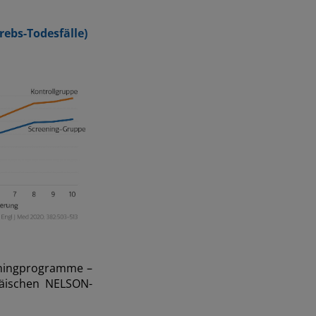
ebs-Todesfälle)
eningprogramme –
päischen NELSON-