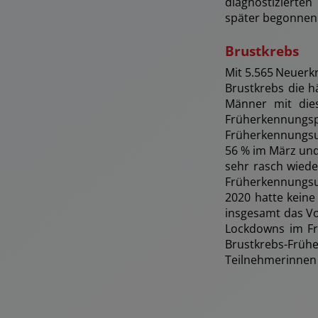
diagnostizierte
später begonnen
Brustkrebs
Mit 5.565 Neuerk
Brustkrebs die h
Männer mit dies
Früherkennu
Früherkennungsu
56 % im März und 
sehr rasch wiede
Früherkennungsu
2020 hatte keine
insgesamt das Vo
Lockdowns im Fr
Brustkrebs-Fr
Teilnehmerinnen 