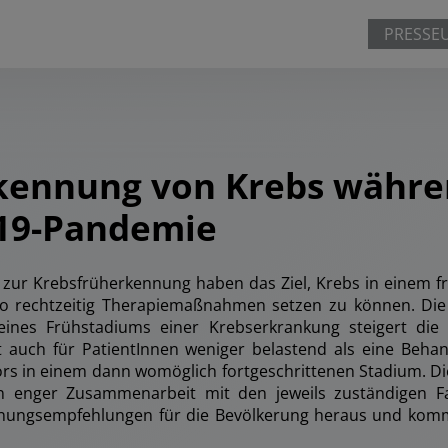
PRESSE
kennung von Krebs währe
19-Pandemie
zur Krebsfrüherkennung haben das Ziel, Krebs in einem f
o rechtzeitig Therapiemaßnahmen setzen zu können. Di
eines Frühstadiums einer Krebserkrankung steigert die
t auch für PatientInnen weniger belastend als eine Beha
s in einem dann womöglich fortgeschrittenen Stadium. Di
 in enger Zusammenarbeit mit den jeweils zuständigen Fa
nungsempfehlungen für die Bevölkerung heraus und kommu