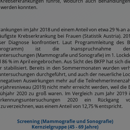
n Krebserkrankungen führte, wodurch auch Behandlungen
 werden konnten.
rankungen im Jahr 2018 und einem Anteil von etwa 29 % an 
äufigste Krebserkrankung bei Frauen (Statistik Austria). 2
er Diagnose konfrontiert. Laut Programmleitung des B
ngsprogramm) ist die Inanspruchnahme der
ntersuchungen (Mammografie und Sonografie) im 1. Lockdo
86 % im April eingebrochen. Aus Sicht des BKFP hat sich di
r stabilisiert. Bereits in den Sommermonaten wurden verh
ntersuchungen durchgeführt, und auch der neuerliche Lo
 negativen Auswirkungen mehr auf die TeilnehmerInnenza
rjahresniveau (2019) nicht mehr erreicht werden, weil die E
ühjahr 2020 zu groß waren. Im Vergleich zum Jahr 2019 i
üherkennungsuntersuchungen 2020 ein Rückgang 
zu verzeichnen, was einem Anteil von 12,75 % entspricht.
Screening (Mammografie und Sonografie)
Kernzielgruppe (45 - 69 Jahre)