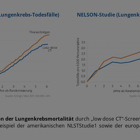
Lungenkrebs-Todesfälle)
NELSON-Studie (Lungenkr
on der Lungenkrebsmortalität
durch „low dose CT“-Scre
Beispiel der amerikanischen NLSTStudie1 sowie der euro