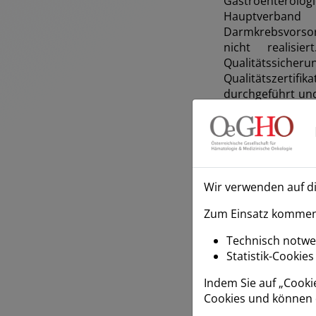
Gastroenterolo
Hauptverband 
Darmkrebsvorsorg
nicht realisi
Qualitätssich
Qualitätszertif
durchgeführt und
fortgeschritten
des „Qualitätsze
Koloskopien). 20
der Vorsorge-Kolo
in Abbildung 2 ve
Wir verwenden auf d
Zum Einsatz kommen 
Technisch notwe
Statistik-Cookies
Indem Sie auf „Cooki
Cookies und können 