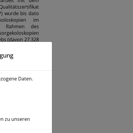
narbeit mit dem
tätszertifikat
P) wurde bis dato
koloskopien im
 im Rahmen des
sorgekoloskopien
ebs (davon 27.328
kopien im Rahmen
litätsgesicherten
igung
tischen Reduktion
2019 und 2020 wird
ezogene Daten.
nen zu unseren